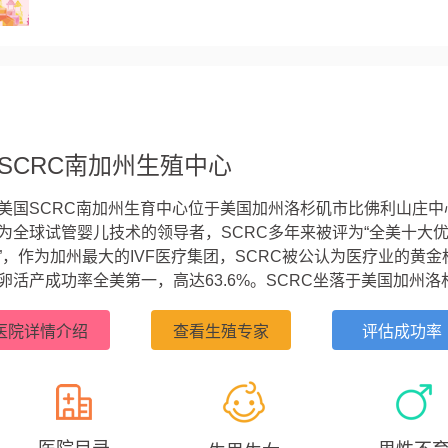
全过程 ...
SCRC南加州生殖中心
美国SCRC南加州生育中心位于美国加州洛杉矶市比佛利山庄中
为全球试管婴儿技术的领导者，SCRC多年来被评为“全美十大
”，作为加州最大的IVF医疗集团，SCRC被公认为医疗业的黄金
卵活产成功率全美第一，高达63.6%。SCRC坐落于美国加州洛
山庄的黄金地带，其专家团队拥有近30年的试管婴儿经验，早在
993年，美国SCRC的生育专家就完成了美国西海岸第一例卵母
医院详情介绍
查看生殖专家
评估成功率
精子注射（ICSI）的试管案例，显著提高了卵子体外受精的成功率。