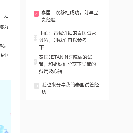
泰国二次移植成功，分享宝
2
，在
贵经验
够为
下面记录我详细的泰国试管
3
过程，姐妹们可以参考一
就。
下！
专业
泰国JETANIN医院做的试
4
管，和姐妹们分享下试管的
费用及心得
我也来分享我的泰国试管经
5
历