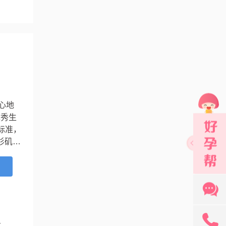
心地
优秀生
标准，
杉矶市
上个
细胞胞
...
131