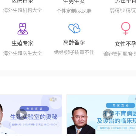
医院目录
男性不
生男生女
海外生殖机构大全
弱精/少精/
个性定制/龙凤胎
高龄备孕
生殖专家
女性不
绝经/卵子质量不佳
海外生殖医生大全
输卵管问题/卵