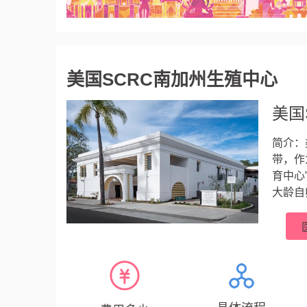
美国SCRC南加州生殖中心
美国
简介：
带，作
育中心
大龄自
比弗利
世纪1
浆内单