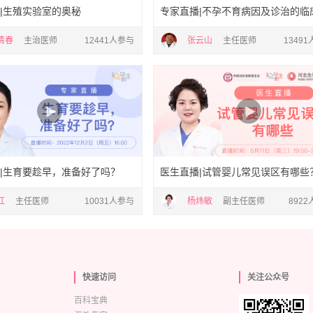
|生殖实验室的奥秘
专家直播|不孕不育病因及诊治的临
清春
主治医师
12441人参与
张云山
主任医师
1349
|生育要趁早，准备好了吗？
医生直播|试管婴儿常见误区有哪些
红
主任医师
10031人参与
杨炜敏
副主任医师
892
快速访问
关注公众号
百科宝典