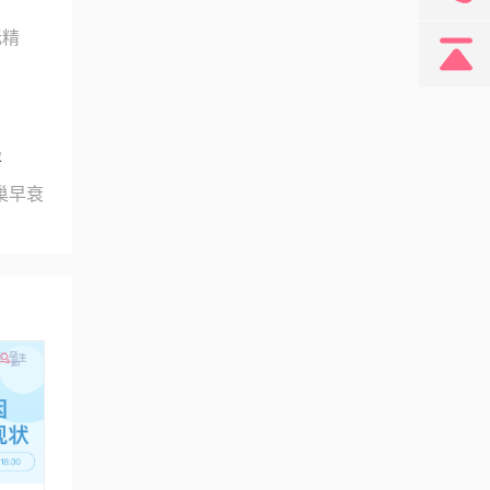
育
无精
孕
巢早衰