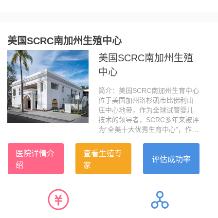
美国SCRC南加州生殖中心
美国SCRC南加州生殖
中心
简介：美国SCRC南加州生育中心
位于美国加州洛杉矶市比佛利山
庄中心地带，作为全球试管婴儿
技术的领导者，SCRC多年来被评
为“全美十大优秀生育中心”，作为
加州最大的IVF医疗集团，SCRC
被公认为医疗业的黄金标准，大
医院详情介
查看生殖专
龄自卵活产成功率全美第一，高
评估成功率
绍
家
达63.6%。SCRC坐落于美国加州
洛杉矶市比弗利山庄的黄金地
带，其专家团队拥有近30年的试
管婴儿经验，早在上个世纪1993
年，美国SCRC的生育专家就完成
了美国西海岸第一例卵母细胞胞