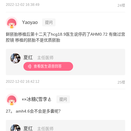
2022-12-02 16:38:49
24楼
Yaoyao
提问
鲜胚胎移植后第十二天了hcg18.9医生说停药了AHM0.72 有做过宫
腔镜 移植的胚胎不是优质胚胎
夏红
主任医师
查看医生语音回答
2022-12-02 16:42:12
25楼
🍬冰糖ζ雪李🍐
提问
27。 amh4.6会不会是多囊呢？
夏红
主任医师