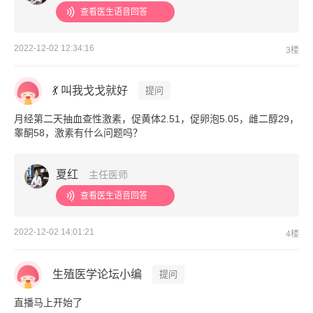
查看医生语音回答
2022-12-02 12:34:16
3楼
💃 叫我戈戈就好
提问
月经第二天抽血查性激素，促黄体2.51，促卵泡5.05，雌二醇29，
睾酮58，激素有什么问题吗？
夏红
主任医师
查看医生语音回答
2022-12-02 14:01:21
4楼
生殖医学论坛小编
提问
直播马上开始了