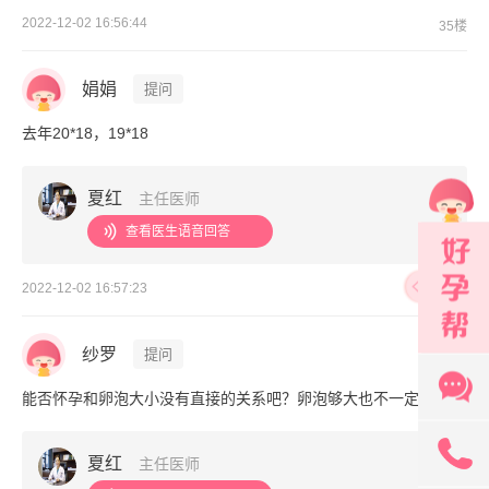
2022-12-02 16:56:44
35楼
娟娟
提问
去年20*18，19*18
夏红
主任医师
查看医生语音回答
2022-12-02 16:57:23
36楼
纱罗
提问
能否怀孕和卵泡大小没有直接的关系吧？卵泡够大也不一定能怀上
131
夏红
主任医师