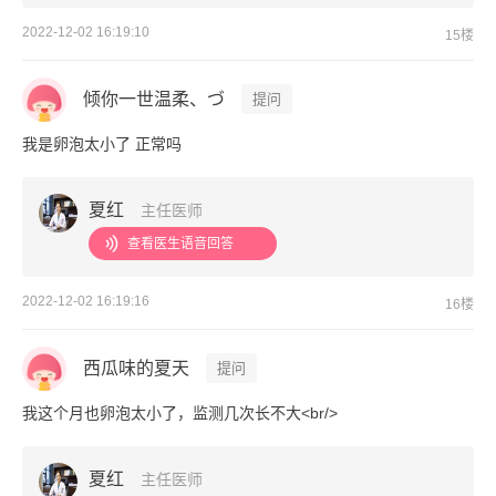
2022-12-02 16:19:10
15楼
倾你一世温柔、づ
提问
我是卵泡太小了 正常吗
夏红
主任医师
查看医生语音回答
2022-12-02 16:19:16
16楼
西瓜味的夏天
提问
我这个月也卵泡太小了，监测几次长不大<br/>
夏红
主任医师