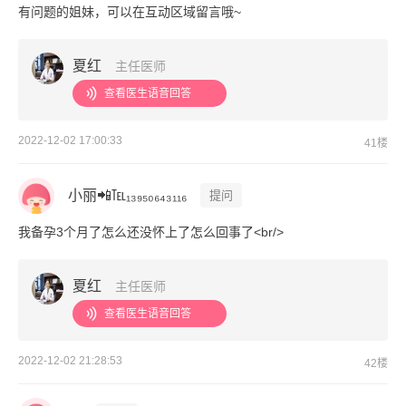
有问题的姐妹，可以在互动区域留言哦~
夏红
主任医师
查看医生语音回答
2022-12-02 17:00:33
41楼
小丽📲℡₁₃₉₅₀₆₄₃₁₁₆
提问
我备孕3个月了怎么还没怀上了怎么回事了<br/>
夏红
主任医师
查看医生语音回答
2022-12-02 21:28:53
42楼