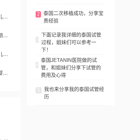
泰国二次移植成功，分享宝
2
儿成
贵经验
下面记录我详细的泰国试管
期与
3
过程，姐妹们可以参考一
下！
儿成
泰国JETANIN医院做的试
4
管，和姐妹们分享下试管的
婴儿
费用及心得
我也来分享我的泰国试管经
5
历