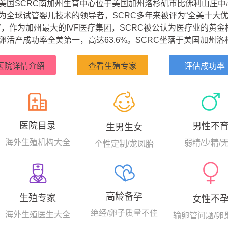
美国SCRC南加州生育中心位于美国加州洛杉矶市比佛利山庄中
为全球试管婴儿技术的领导者，SCRC多年来被评为“全美十大
”，作为加州最大的IVF医疗集团，SCRC被公认为医疗业的黄金
卵活产成功率全美第一，高达63.6%。SCRC坐落于美国加州洛
山庄的黄金地带，其专家团队拥有近30年的试管婴儿经验，早在
993年，美国SCRC的生育专家就完成了美国西海岸第一例卵母
医院详情介绍
查看生殖专家
评估成功率
精子注射（ICSI）的试管案例，显著提高了卵子体外受精的成功率。
医院目录
男性不
生男生女
海外生殖机构大全
弱精/少精/
个性定制/龙凤胎
高龄备孕
生殖专家
女性不
绝经/卵子质量不佳
海外生殖医生大全
输卵管问题/卵