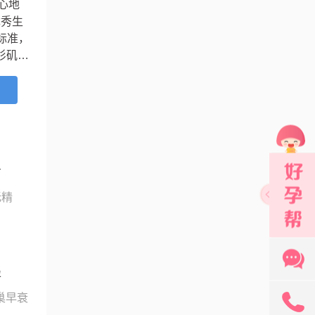
心地
优秀生
标准，
杉矶市
上个
细胞胞
...
育
无精
孕
巢早衰
131