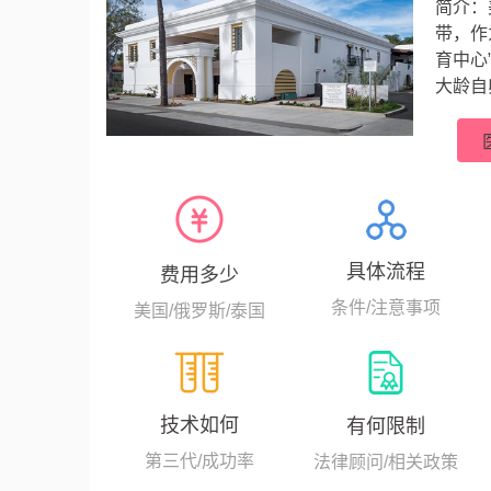
简介：
带，作
育中心
大龄自
比弗利
世纪1
浆内单
具体流程
费用多少
条件/注意事项
美国/俄罗斯/泰国
技术如何
有何限制
第三代/成功率
法律顾问/相关政策