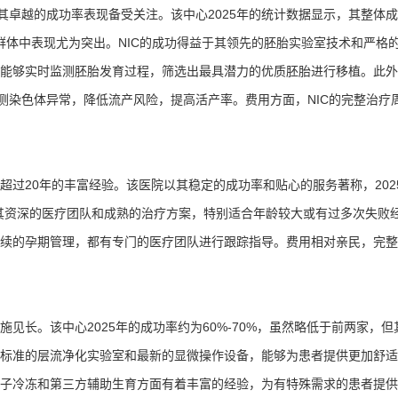
其卓越的成功率表现备受关注。该中心2025年的统计数据显示，其整体
女性群体中表现尤为突出。NIC的成功得益于其领先的胚胎实验室技术和严格
能够实时监测胚胎发育过程，筛选出最具潜力的优质胚胎进行移植。此外
测染色体异常，降低流产风险，提高活产率。费用方面，NIC的完整治疗
过20年的丰富经验。该医院以其稳定的成功率和贴心的服务著称，202
于其资深的医疗团队和成熟的治疗方案，特别适合年龄较大或有过多次失败
续的孕期管理，都有专门的医疗团队进行跟踪指导。费用相对亲民，完整
见长。该中心2025年的成功率约为60%-70%，虽然略低于前两家，但
标准的层流净化实验室和最新的显微操作设备，能够为患者提供更加舒适
子冷冻和第三方辅助生育方面有着丰富的经验，为有特殊需求的患者提供