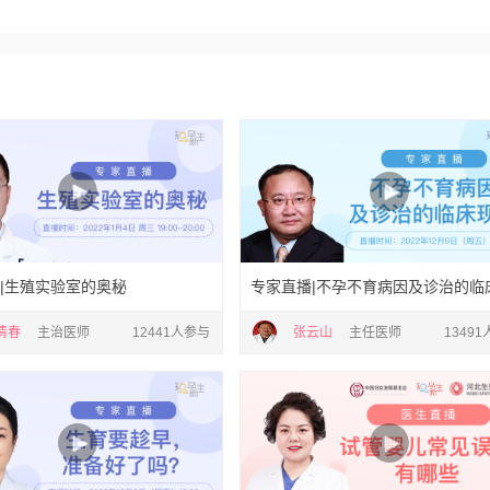
|生殖实验室的奥秘
专家直播|不孕不育病因及诊治的临
清春
主治医师
12441人参与
张云山
主任医师
1349