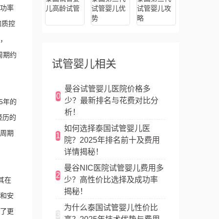
成功率
儿高龄试管
试管婴儿优
试管婴儿攻
势
略
的质控
，
周期约
试管婴儿相关
曼谷试管婴儿医院价格多
0
少？最新排名与花费对比分
5年的
析！
经历的
如何选择泰国试管婴儿医
周期
1
院？2025年排名前十及费用
详情揭秘！
曼谷NIC医院试管婴儿费用多
2
少？高性价比选择及成功率
其在
揭秘！
和安
为什么泰国试管婴儿性价比
了更
3