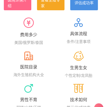
医院详情介
查看生殖专
龄自卵活产成功率全美第一，高
评估成功率
绍
家
达63.6%。SCRC坐落于美国加州
洛杉矶市比弗利山庄的黄金地
带，其专家团队拥有近30年的试
管婴儿经验，早在上个世纪1993
年，美国SCRC的生育专家就完成
了美国西海岸第一例卵母细胞胞
具体流程
费用多少
浆内单精子注射（ICSI）的试管案
例，显著提高了卵子体外受精的
条件/注意事项
美国/俄罗斯/泰国
成功率。...
医院目录
生男生女
海外生殖机构大全
个性定制/龙凤胎
男性不育
技术如何