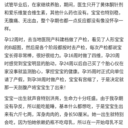
试管毕业后，在家继续养胎，期间，医生只开了黄体酮针剂
和爱乐维复合维生素，其他什么药也没有。宝宝也特别稳，
无腹痛、无出血，整个孕期也都一点反应都没有像没怀孕一
样。
孕12周时，去当地医院产科建档做了产检，看见了人形宝宝
的B超图，然后是各个阶段都按时去产检，每次产检都说宝
宝长得非常棒，很好很给力。孕16周时做了四维，孕20周
时感觉到宝宝明显的胎动，孕24周以后自己买了个胎心仪在
家没事就监测胎心，掌控宝宝的健康。孕35周时正式向单位
请了产假，到孕38周时做产检，宝宝有宫缩了，于是决定就
那一天剖腹产将宝宝生了出来！
宝宝一出生就声音特别洪亮，生命力十分旺盛。由于我孕期
没有孕反，所以能吃能睡，基本什么都想吃，于是宝宝生出
来有六斤七两，浑身肉肉的，身长50厘米。她一出生就特别
会吃，因为怕她依赖奶瓶不吃母乳，所以在一开始母乳不足