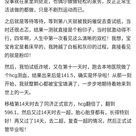
没事就在家里到处走，也偶尔做做轻松的家务，反正正常生
活该做的都做，只是不剧烈运动而已。
之后就是等待等待，等到第八天就被我妈催促去查试纸，当
时还很忐忑，结果一测就直接是个粉印子，当时就激动得不
行，四年啊，人生中第一次看见这么清晰的双杠！我想，宝
宝肯定是着床早的，我跨越了白板和灰印的过程，直接看见
的就是粉印！
然后，我怕试纸诈唬，又在第十一天时，跑去本地医院做了
个hcg测血，结果出来后是141.5，确实是怀孕啦！从那一刻
开始，我就整颗心都被宝宝填满了，一步步地期待着她来到
世上的一天。
移植第14天时去了同济正式官方，hcg翻倍了，翻到
596.1，然后又过14天时去一超，胎心胎芽都有，长得特别
好！再又过了14天，去二超，复查一超的情况，然后正式试
管毕业啦！