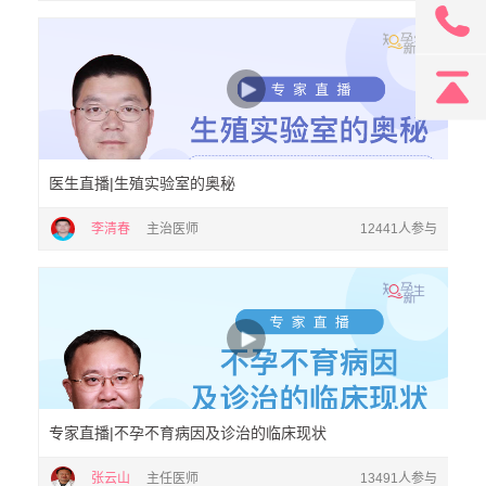
131
医生直播|生殖实验室的奥秘
李清春
主治医师
12441人参与
专家直播|不孕不育病因及诊治的临床现状
张云山
主任医师
13491人参与