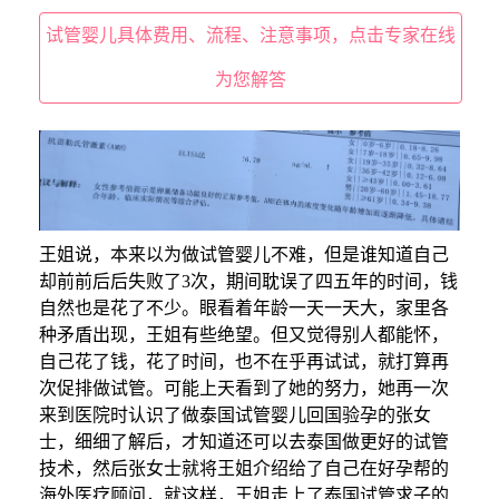
试管婴儿具体费用、流程、注意事项，点击专家在线
为您解答
王
姐说，本来以为做试管婴儿
不难
，
但是谁知道自己
却前前后后失败了
3次，期间耽误了四五年的时间，钱
自然也是花了不少。
眼
看着年龄一天一天大，家里各
种矛盾出现，王姐
有些绝望。但又
觉得别人都能怀，
自己
花了钱，花了时间，也不在乎再试试，
就
打算再
次促排做试管
。
可能上天看到了她的努力，她再一次
来到医院时
认识
了做泰国试管婴儿回国验孕的张女
士，细细了解后，才知道还可以去泰国做更好的试管
技术，然后张女士就将王姐介绍给了自己在好孕帮的
海外医疗顾问，就这样，王姐走上了泰国试管求子的