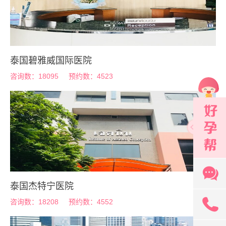
泰国碧雅威国际医院
咨询数：18095
预约数：4523
泰国杰特宁医院
131
咨询数：18208
预约数：4552