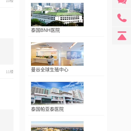
10楼
131
泰国BNH医院
曼谷全球生殖中心
11楼
泰国帕亚泰医院