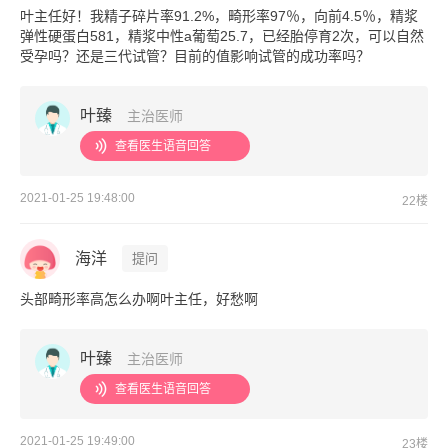
叶主任好！我精子碎片率91.2%，畸形率97％，向前4.5％，精浆
弹性硬蛋白581，精浆中性a葡萄25.7，已经胎停育2次，可以自然
受孕吗？还是三代试管？目前的值影响试管的成功率吗？
叶臻
主治医师
查看医生语音回答
2021-01-25 19:48:00
22楼
海洋
提问
头部畸形率高怎么办啊叶主任，好愁啊
叶臻
主治医师
查看医生语音回答
2021-01-25 19:49:00
23楼