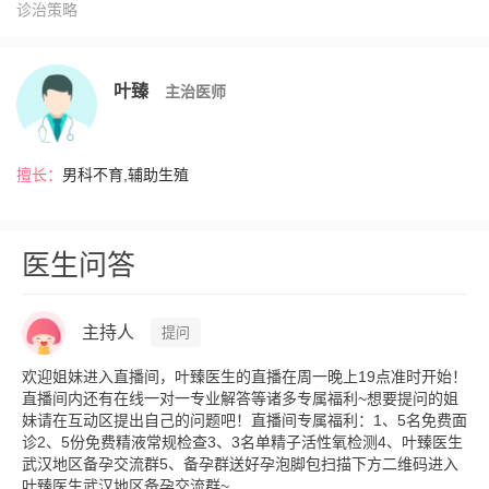
诊治策略
叶臻
主治医师
擅长：
男科不育,辅助生殖
医生问答
主持人
提问
欢迎姐妹进入直播间，叶臻医生的直播在周一晚上19点准时开始！
直播间内还有在线一对一专业解答等诸多专属福利~想要提问的姐
妹请在互动区提出自己的问题吧！直播间专属福利：1、5名免费面
诊2、5份免费精液常规检查3、3名单精子活性氧检测4、叶臻医生
武汉地区备孕交流群5、备孕群送好孕泡脚包扫描下方二维码进入
叶臻医生武汉地区备孕交流群~