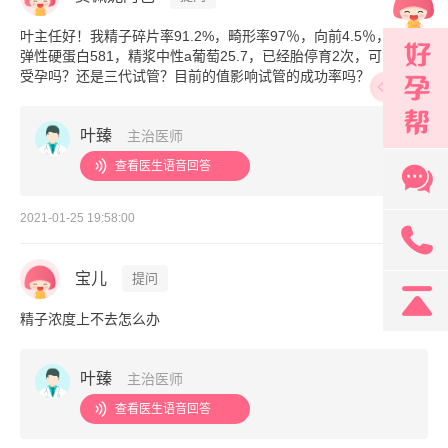
叶主任好！我精子碎片率91.2%，畸形率97％，向前4.5％，精浆
弹性硬蛋白581，精浆中性a葡萄25.7，已经胎停育2次，可以自然
受孕吗？还是三代试管？目前的值影响试管的成功率吗？
叶臻
主治医师
查看医生语音回答
2021-01-25 19:58:00
34楼
131
宝儿
提问
精子浓度上不去怎么办
叶臻
主治医师
查看医生语音回答