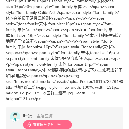
size:16px"><br/></span><span style=";font-family:宋体;font-
size:16px">3<span style="font-family:宋体">、</span><span
style="font-family:Calibri">3</span><span style="font-family:宋
体">名单精子活性氧检测</span></span></p><p><span
style=";font-family:宋体;font-size:16px">4<span style="font-
family:宋体">、</span></span><span style=";font-family:宋
体;font-size:16px"><span style="font-family:宋体">叶臻医生武汉
地区备孕交流群</span></span></p><p><span style=";font-
family:宋体;font-size:16px">5<span style="font-family:宋体">、
</span></span><span style=";font-family:宋体;font-size:16px">
<span style="font-family:宋体">好孕泡脚包</span></span></p>
<p><span style=";font-family:宋体;font-size:14px"><span
style="font-family:宋体">想要领取的姐妹请扫描下方二维码进群了
解详细情况</span></span></p><p><img
src="https://cdn13.mudu.tv/assets/upload/editor/161157227649960.
title="地区群二维码.jpg" style="max-width: 100%; width: 131px;
height: 121px;" alt="地区群二维码.jpg" width="131"
height="121"/></p>
叶臻
主治医师
查看医生语音回答