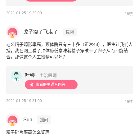
2021-01-25 19:29:00
18楼
戈子瘦了飞走了
提问
老公精子畸形率高，顶体酶只有三十多（正常48），医生让我们人
授，我在网上看了顶体酶低意味着精子穿破不了卵子从而不能结
合，那做这个人工授精可以吗？
叶臻
主治医师
查看医生语音回答
2021-01-25 19:31:00
19楼
Sun
提问
精子碎片率高怎么调理