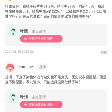
叶主任好！我精子碎片率91.2%，畸形率97％，向前4.5％，精浆
弹性硬蛋白581，精浆中性a葡萄25.7，已经胎停育2次，可以自然
受孕吗？还是三代试管？目前的值影响试管的成功率吗？
叶臻
主治医师
查看医生语音回答
2021-01-25 19:58:00
29楼
caroline
提问
想问一下查了染色体没有缺失也不是克氏，医生说非梗阻型，但是
查不到原因，睾丸骗小，只能选择显微取精了嘛？
叶臻
主治医师
查看医生语音回答